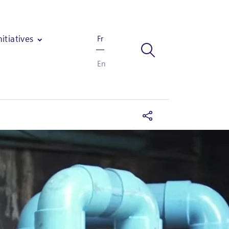
nitiatives
Fr
En
oles issues d'industries africaines