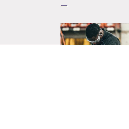
Bénin, Côte d’Ivoire
2026 /
Agroprocessing, Aménagement 
Territoire, Bio-énergie, Climat, 
AGRO_GAZELEC - Valorisati
énergétique des déchets de
industries agricoles à traver
l’appropriation et le déplo
local de gazogènes