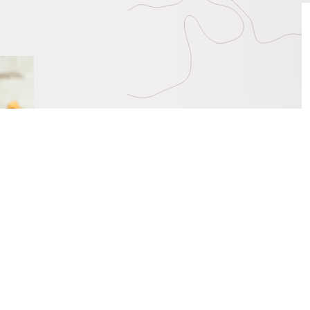
du
Marché
on
s
s
iement