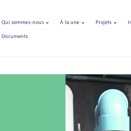
Qui sommes-nous
À la une
Projets
I
Documents
 de la solution de production d'électricité à partir de biomasses agric