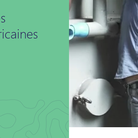
es
ricaines