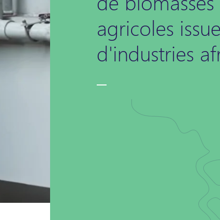
de biomasses
agricoles issu
d'industries af