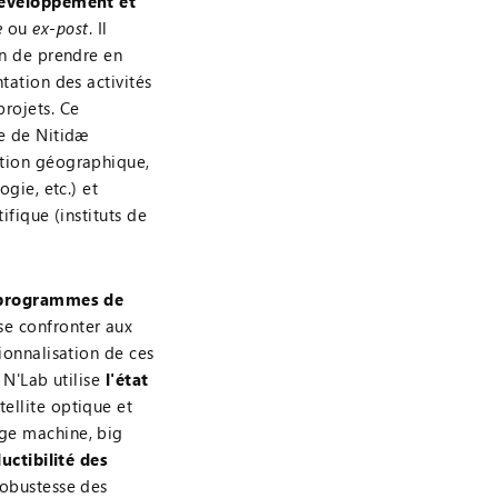
 développement et
e
ou
ex-post
. Il
in de prendre en
tation des activités
projets. Ce
ue de Nitidæ
ation géographique,
ogie, etc.) et
ifique (instituts de
s programmes de
se confronter aux
tionnalisation de ces
u N'Lab utilise
l'état
tellite optique et
age machine, big
uctibilité des
robustesse des