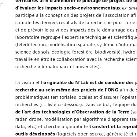
territoires afin d’améliorer le pilotage de projets de
en
d’évaluer les impacts socio-environnementaux
ex-ant
participe à la conception des projets de l’association af
compte les derniers résultats de la recherche pour l’orien
et de prévoir le suivi des impacts dès le démarrage des 
laboratoire regroupe l’expertise technique et scientifiq
(télédétection, modélisation spatiale, système d’inform
science des sols, écologie forestière, biodiversité, hydrol
travaille en étroite collaboration avec la recherche scient
recherche internationaux et universités).
La vision et l’
originalité du N'Lab est de conduire de
recherche au sein même des projets de l’ONG
afin de 
problématiques territoriales locales et d’assurer l’opéra
recherches (cf. liste ci-dessous). Dans ce but, l’équipe d
de l’art des technologies d’Observation de la Terre
(sa
radar, drone, modélisation par algorithme d’apprentiss
data, etc.) et cherche à garantir le
transfert et la reprod
outils développés
(logiciels open source, généricité et 