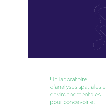
Un laboratoire
d'analyses spatiales e
environnementales
pour concevoir et