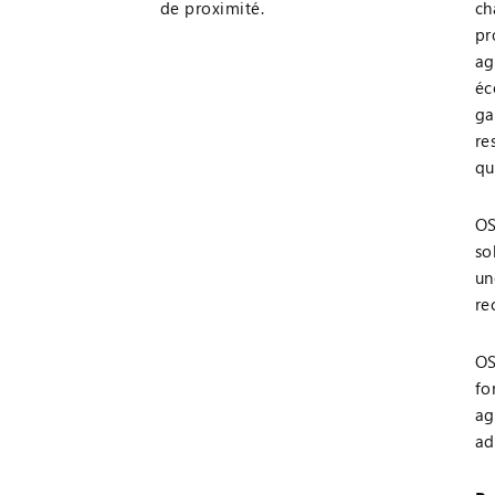
de proximité.
ch
pr
ag
éc
ga
re
qu
OS
so
un
re
OS
fo
ag
ad