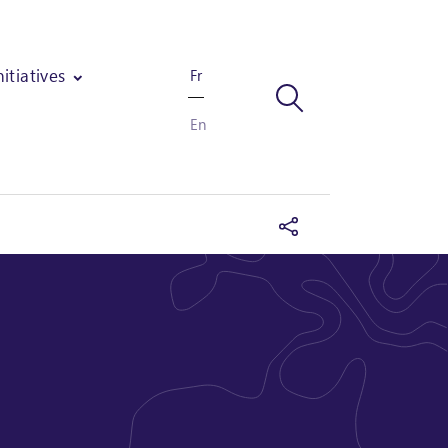
nitiatives
Fr
En
tière