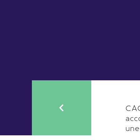
CAC
acc
une