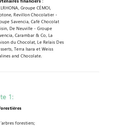
rtenaires financiers
:
LRHONA, Groupe CÉMOI,
otone, Revillon Chocolatier -
oupe Savencia, Café Chocolat
isin, De Neuville - Groupe
vencia, Carambar & Co, La
ison du Chocolat, Le Relais Des
sserts, Terra Isara et Weiss
alines and Chocolate.
e 1:
forestières
’arbres forestiers;