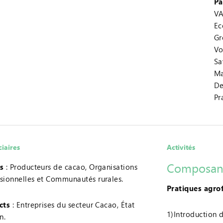
Pa
VA
Ec
Gr
Vo
Sa
Ma
De
Pr
ciaires
Activités
Composant
s
: Producteurs de cacao, Organisations
sionnelles et Communautés rurales.
Pratiques agro
cts
: Entreprises du secteur Cacao, État
1)Introduction d
n.