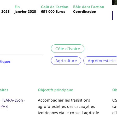
Fin
Coût de l’action
Rôle dans l'action
r 2025
janvier 2028
651 000 Euros
Coordination
Côte d’Ivoire
Agriculture
Agroforesterie
tiques
aires
Objectifs principaux
Ob
·
ISARA-Lyon
·
Accompagner les transitions
OS
NPHB
agroforestières des cacaoyères
ca
ivoiriennes via le conseil agricole
d’