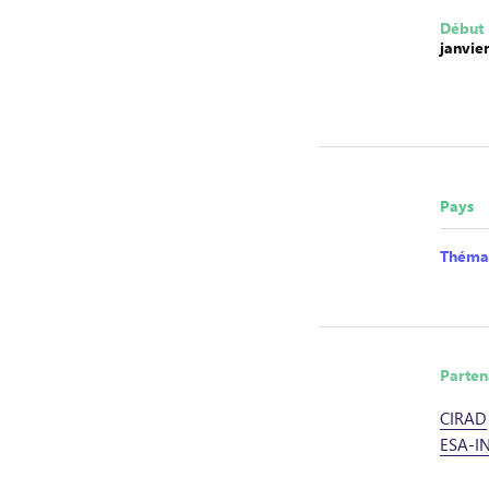
Début
janvie
Pays
Théma
Parten
CIRAD
ESA-I