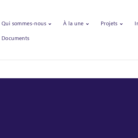
Qui sommes-nous
À la une
Projets
I
Documents
 Pour un accompagnement de proximité à une durabilité agrofores