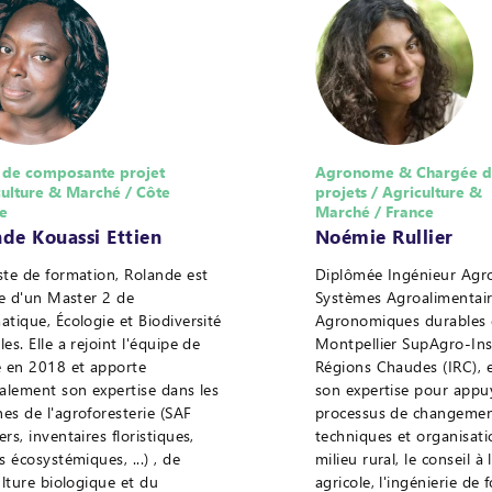
 de composante projet
Agronome & Chargée d
culture & Marché / Côte
projets / Agriculture &
re
Marché / France
de Kouassi Ettien
Noémie Rullier
ste de formation, Rolande est
Diplômée Ingénieur Agr
ire d'un Master 2 de
Systèmes Agroalimentair
atique, Écologie et Biodiversité
Agronomiques durables
es. Elle a rejoint l'équipe de
Montpellier SupAgro-Ins
e en 2018 et apporte
Régions Chaudes (IRC), e
palement son expertise dans les
son expertise pour appuy
es de l'agroforesterie (SAF
processus de changeme
rs, inventaires floristiques,
techniques et organisati
s écosystémiques, ...) , de
milieu rural, le conseil à 
ulture biologique et du
agricole, l'ingénierie de