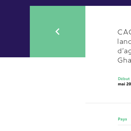
CAC
lan
d'a
Gh
Début
mai 2
Pays