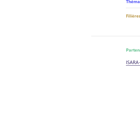
Théma
Filière
Parten
ISARA