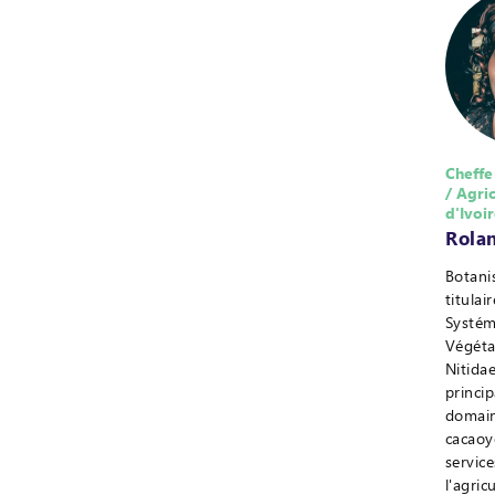
Cheffe
/ Agri
d'Ivoi
Rolan
Botani
titula
Systém
Végétal
Nitida
princi
domain
cacaoye
service
l'agric