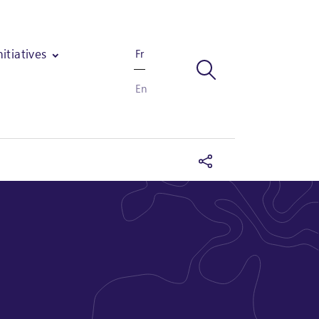
nitiatives
Fr
En
en Côte d'Ivoire et Ghana