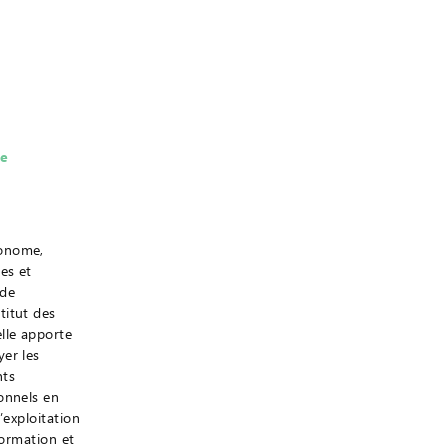
e
onome,
es et
 de
titut des
lle apporte
er les
nts
onnels en
l’exploitation
 formation et