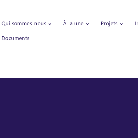
Qui sommes-nous
À la une
Projets
I
Documents
 Etude pour le lancement du projet Cacao Forest d'agroforesterie 