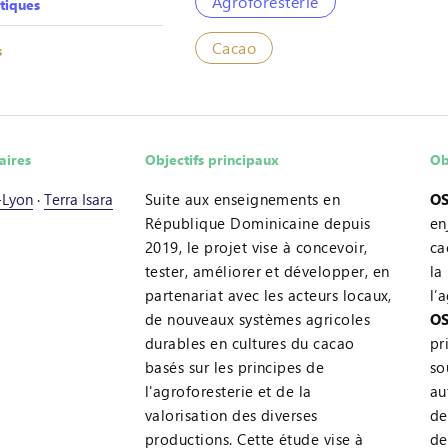
Agroforesterie
tiques
Cacao
s
aires
Objectifs principaux
Ob
-Lyon
·
Terra Isara
Suite aux enseignements en
OS
République Dominicaine depuis
en
2019, le projet vise à concevoir,
ca
tester, améliorer et développer, en
la
partenariat avec les acteurs locaux,
l’
de nouveaux systèmes agricoles
OS
durables en cultures du cacao
pr
basés sur les principes de
so
l'agroforesterie et de la
au
valorisation des diverses
de
productions. Cette étude vise à
de