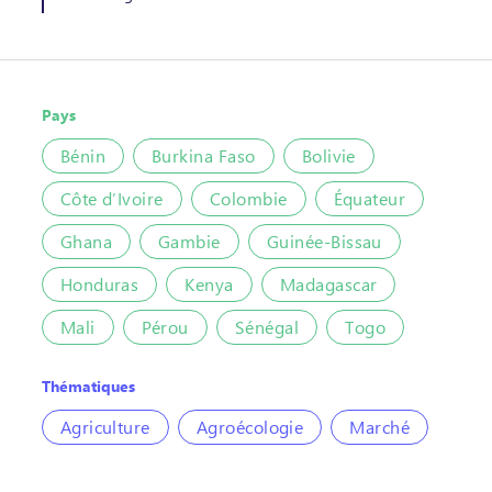
Pays
Bénin
Burkina Faso
Bolivie
Côte d’Ivoire
Colombie
Équateur
Ghana
Gambie
Guinée-Bissau
Honduras
Kenya
Madagascar
Mali
Pérou
Sénégal
Togo
Thématiques
Agriculture
Agroécologie
Marché