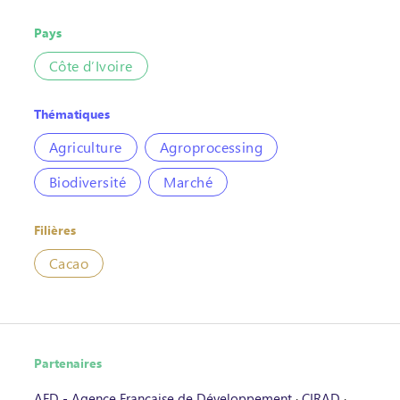
Pays
Côte d’Ivoire
Thématiques
Agriculture
Agroprocessing
Biodiversité
Marché
Filières
Cacao
Partenaires
AFD - Agence Française de Développement
·
CIRAD
·