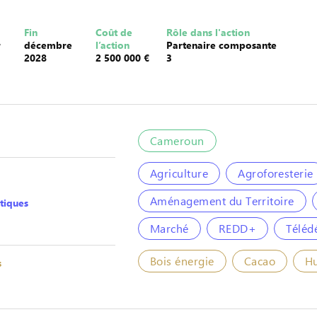
Fin
Coût de
Rôle dans l'action
r
décembre
l’action
Partenaire composante
2028
2 500 000 €
3
Cameroun
Agriculture
Agroforesterie
Aménagement du Territoire
tiques
Marché
REDD+
Téléd
Bois énergie
Cacao
Hu
s