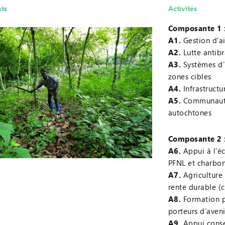
ats
Activités
Composante 1 :
A1.
Gestion d’ai
A2.
Lutte antib
A3.
Systèmes d’
zones cibles
A4.
Infrastructu
A5.
Communautés
autochtones
Composante 2 
A6.
Appui à l’éc
PFNL et charbon
A7.
Agriculture 
rente durable (
A8.
Formation p
porteurs d’aveni
A9.
Appui consei