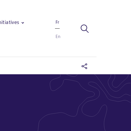
nitiatives
Fr
En
relles pour assurer le développement durable de deux forêts au Su