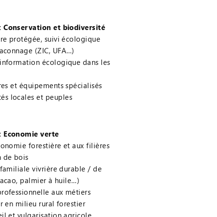
 Conservation et biodiversité
re protégée, suivi écologique
raconnage (ZIC, UFA…)
information écologique dans les
res et équipements spécialisés
 locales et peuples
: Economie verte
onomie forestière et aux filières
 de bois
familiale vivrière durable / de
cacao, palmier à huile…)
rofessionnelle aux métiers
r en milieu rural forestier
l et vulgarisation agricole