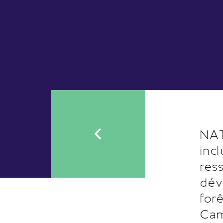
NAT
inc
res
dév
for
Ca