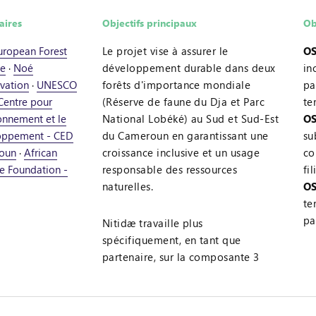
aires
Objectifs principaux
Ob
European Forest
Le projet vise à assurer le
OS
te
·
Noé
développement durable dans deux
in
vation
·
UNESCO
forêts d'importance mondiale
pa
Centre pour
(Réserve de faune du Dja et Parc
te
ronnement et le
National Lobéké) au Sud et Sud-Est
OS
oppement - CED
du Cameroun en garantissant une
su
oun
·
African
croissance inclusive et un usage
co
fe Foundation -
responsable des ressources
fi
naturelles.
OS
te
pa
Nitidæ travaille plus
spécifiquement, en tant que
partenaire, sur la composante 3