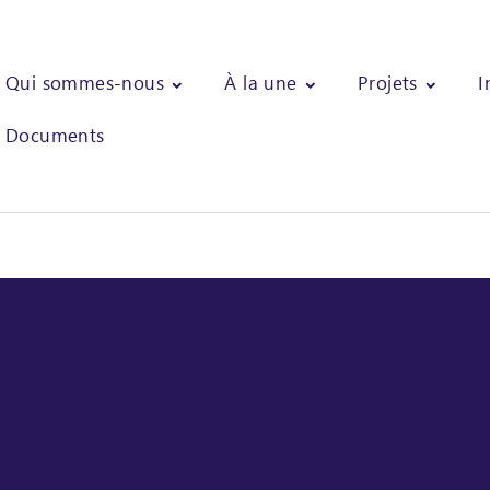
Qui sommes-nous
À la une
Projets
I
Documents
T - Croissance inclusive et usage responsable des ressources natu