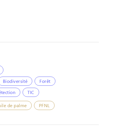
Biodiversité
Forêt
étection
TIC
ile de palme
PFNL