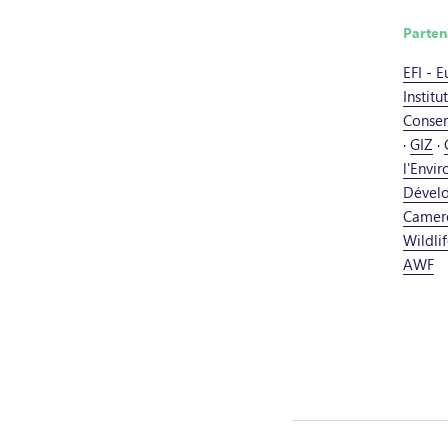
Parten
EFI - 
Institu
Conser
·
GIZ
·
l'Envi
Dével
Camer
Wildli
AWF