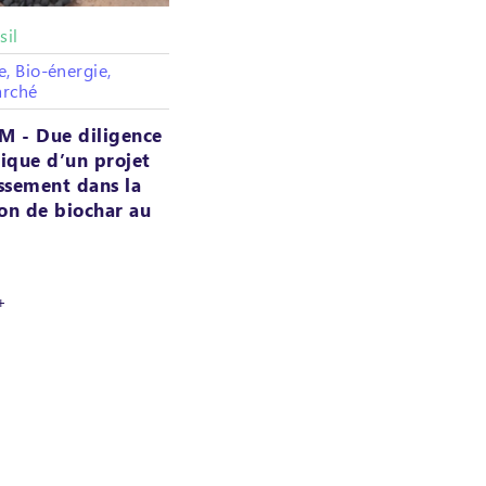
sil
e, Bio-énergie,
arché
 - Due diligence
que d’un projet
issement dans la
on de biochar au
+