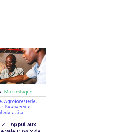
Mozambique
 /
e, Agroforesterie,
e, Biodiversité,
élédétection
2 - Appui aux
de valeur noix de