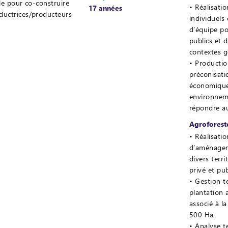
lle pour co-construire
Réalisati
17 années
oductrices/producteurs
individuel
d’équipe p
publics et 
contextes 
Producti
préconisati
économiques
environneme
répondre au
Agroforest
Réalisati
d’aménagem
divers terri
privé et pub
Gestion t
plantation 
associé à l
500 Ha
Analyse t