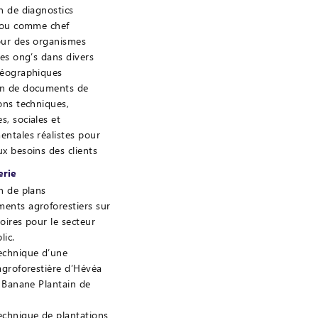
on de diagnostics
s ou comme chef
our des organismes
des ong’s dans divers
géographiques
on de documents de
ons techniques,
, sociales et
ntales réalistes pour
x besoins des clients
erie
on de plans
ents agroforestiers sur
toires pour le secteur
lic.
echnique d’une
agroforestière d’Hévéa
a Banane Plantain de
echnique de plantations