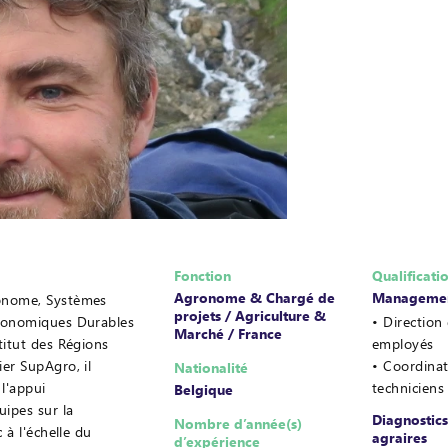
Fonction
Qualificati
Agronome & Chargé de
Manageme
onome, Systèmes
projets / Agriculture &
ronomiques Durables
Direction
Marché / France
titut des Régions
employés
er SupAgro, il
Coordinat
Nationalité
 l'appui
techniciens
Belgique
ipes sur la
Diagnostics
Nombre d’année(s)
 à l'échelle du
agraires
d’expérience