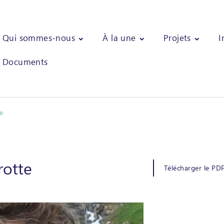
Qui sommes-nous
À la une
Projets
I
Documents
e
rotte
Télécharger le PD