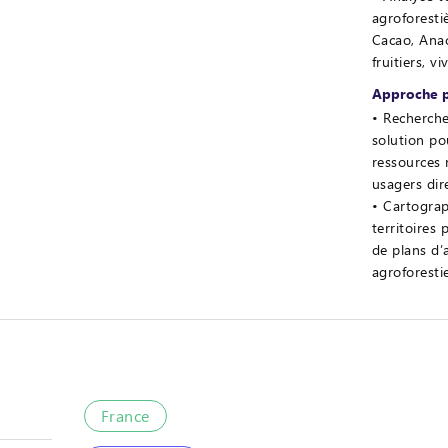
agroforesti
Cacao, Anac
fruitiers, vi
Approche p
Recherche
solution pou
ressources 
usagers dire
Cartograp
territoires
de plans d
agroforesti
France