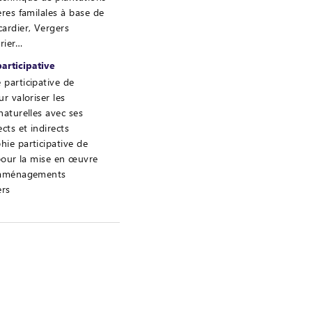
ères familales à base de
ardier, Vergers
vrier…
articipative
 participative de
r valoriser les
naturelles avec ses
cts et indirects
hie participative de
 pour la mise en œuvre
’aménagements
ers