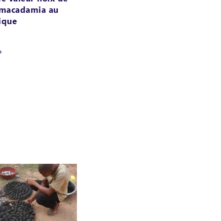
 macadamia au
ique
+