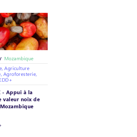
Mozambique
 /
e, Agriculture
, Agroforesterie,
REDD+
- Appui à la
e valeur noix de
u Mozambique
+