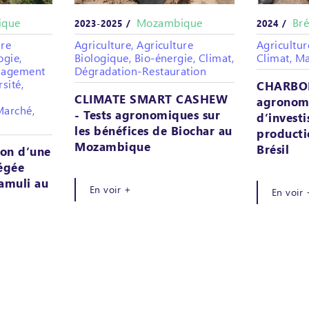
ique
Mozambique
Bré
2023-2025 /
2024 /
ure
Agriculture, Agriculture
Agricultur
ogie,
Biologique, Bio-énergie, Climat,
Climat, M
énagement
Dégradation-Restauration
rsité,
CHARBOM
CLIMATE SMART CASHEW
agronomi
Marché,
- Tests agronomiques sur
d’invest
les bénéfices de Biochar au
producti
Mozambique
Brésil
ion d’une
tégée
amuli au
En voir +
En voir 