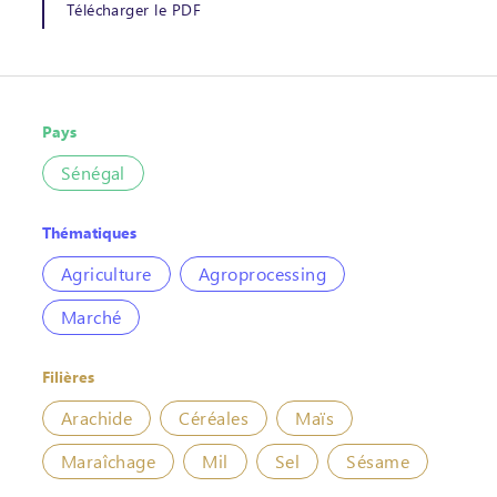
Télécharger le PDF
Pays
Sénégal
Thématiques
Agriculture
Agroprocessing
Marché
Filières
Arachide
Céréales
Maïs
Maraîchage
Mil
Sel
Sésame