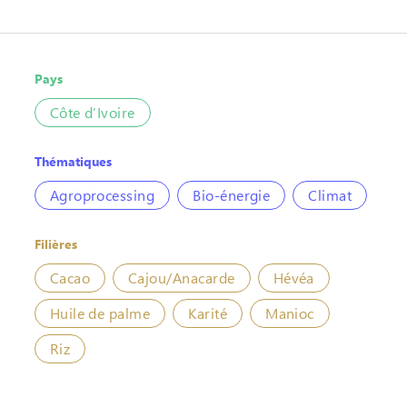
Pays
Côte d’Ivoire
Thématiques
Agroprocessing
Bio-énergie
Climat
Filières
Cacao
Cajou/Anacarde
Hévéa
Huile de palme
Karité
Manioc
Riz