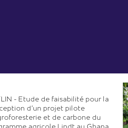
LIN - Etude de faisabilité pour la
ception d'un projet pilote
groforesterie et de carbone du
gramme agricole Lindt au Ghana