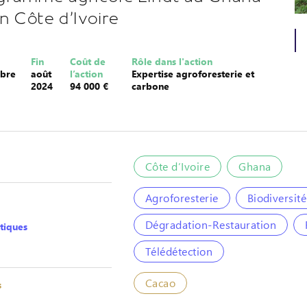
en Côte d'Ivoire
Fin
Coût de
Rôle dans l'action
bre
août
l’action
Expertise agroforesterie et
2024
94 000 €
carbone
Côte d’Ivoire
Ghana
Agroforesterie
Biodiversité
Dégradation-Restauration
tiques
Télédétection
Cacao
s