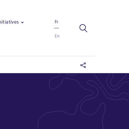
nitiatives
Fr
En
rie et de carbone du programme agricole Lindt au Ghana et en Côte d'