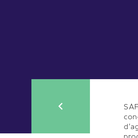
SAF
con
d'a
pro