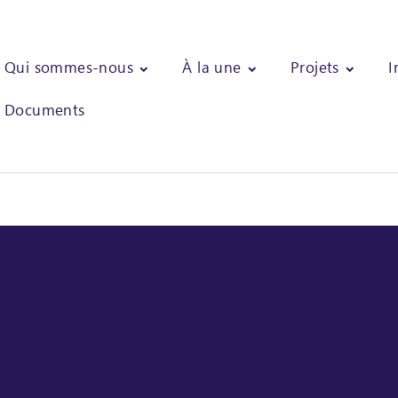
Qui sommes-nous
À la une
Projets
I
Documents
 de faisabilité pour la conception d'un projet pilote d'agroforeste