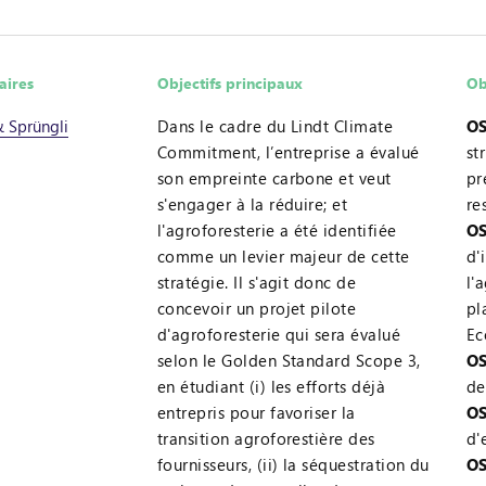
aires
Objectifs principaux
Ob
& Sprüngli
Dans le cadre du Lindt Climate
OS
Commitment, l’entreprise a évalué
st
son empreinte carbone et veut
pr
s'engager à la réduire; et
re
l'agroforesterie a été identifiée
OS
comme un levier majeur de cette
d'
stratégie. Il s'agit donc de
l'
concevoir un projet pilote
pl
d'agroforesterie qui sera évalué
Ec
selon le Golden Standard Scope 3,
OS
en étudiant (i) les efforts déjà
de
entrepris pour favoriser la
OS
transition agroforestière des
d'
fournisseurs, (ii) la séquestration du
OS