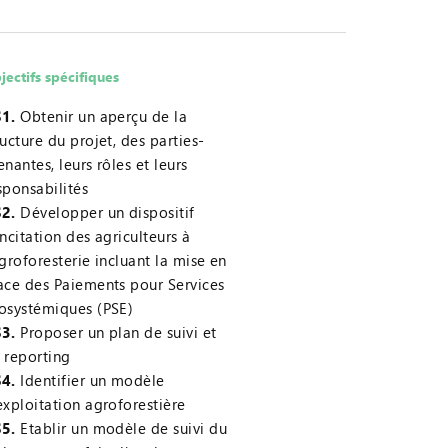
jectifs spécifiques
1.
Obtenir un aperçu de la
ructure du projet, des parties-
enantes, leurs rôles et leurs
sponsabilités
2.
Développer un dispositif
incitation des agriculteurs à
agroforesterie incluant la mise en
ace des Paiements pour Services
osystémiques (PSE)
3.
Proposer un plan de suivi et
 reporting
4.
Identifier un modèle
exploitation agroforestière
5.
Etablir un modèle de suivi du