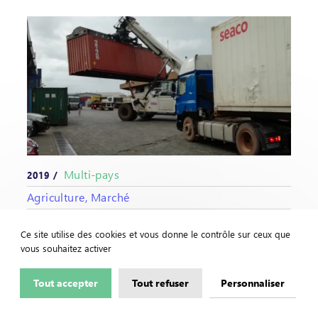
Multi-pays
2019 /
Agriculture, Marché
FERTAO - Décomposition des coûts des
Ce site utilise des cookies et vous donne le contrôle sur ceux que
engrais et mapping des flux en Afrique de
vous souhaitez activer
l'Ouest (9 pays)
Tout accepter
Tout refuser
Personnaliser
En voir +