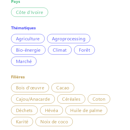
Pays
Côte d’Ivoire
Thématiques
Agriculture
Agroprocessing
Bio-énergie
Climat
Forêt
Marché
Filières
Bois d'œuvre
Cacao
Cajou/Anacarde
Céréales
Coton
Déchets
Hévéa
Huile de palme
Karité
Noix de coco