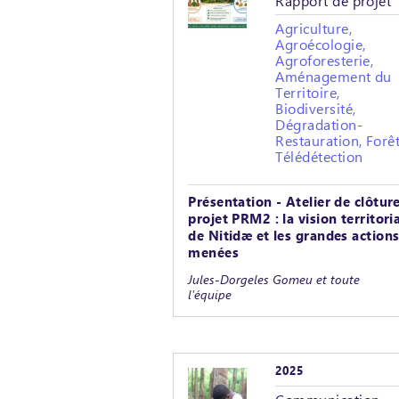
Rapport de projet
Agriculture,
Agroécologie,
Agroforesterie,
Aménagement du
Territoire,
Biodiversité,
Dégradation-
Restauration, Forêt
Télédétection
Présentation - Atelier de clôtur
projet PRM2 : la vision territori
de Nitidæ et les grandes action
menées
Jules-Dorgeles Gomeu et toute
l'équipe
2025