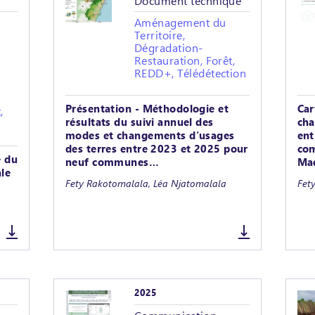
Document technique
Aménagement du
Territoire,
Dégradation-
Restauration, Forêt,
REDD+, Télédétection
Présentation - Méthodologie et
Car
,
résultats du suivi annuel des
cha
modes et changements d’usages
ent
des terres entre 2023 et 2025 pour
com
e du
neuf communes…
Ma
ale
Fety Rakotomalala, Léa Njatomalala
Fet
s
2025