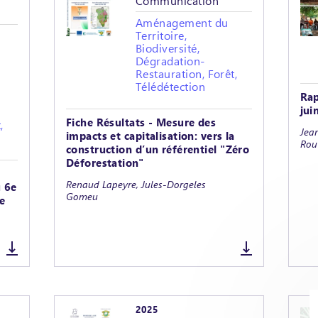
Communication
Aménagement du
Territoire,
Biodiversité,
Dégradation-
Restauration, Forêt,
Télédétection
Rap
jui
Fiche Résultats - Mesure des
,
Jean
impacts et capitalisation: vers la
Rouv
construction d’un référentiel "Zéro
Déforestation"
Renaud Lapeyre, Jules-Dorgeles
u 6e
Gomeu
re
2025