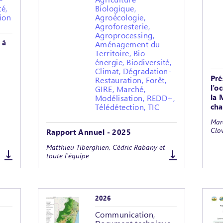
té,
Biologique,
ion
Agroécologie,
Agroforesterie,
Agroprocessing,
 à
Aménagement du
Territoire, Bio-
énergie, Biodiversité,
Climat, Dégradation-
Pré
Restauration, Forêt,
l’o
GIRE, Marché,
la 
Modélisation, REDD+,
Télédétection, TIC
cha
Marc
Clo
Rapport Annuel - 2025
Matthieu Tiberghien, Cédric Rabany et
toute l'équipe
2026
Communication,