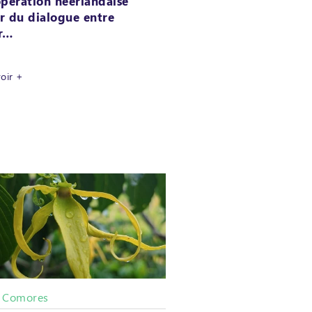
opération néerlandaise
r du dialogue entre
ur…
voir +
Comores
/