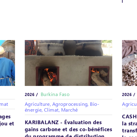
Burkina Faso
2026 /
2026 
imat
Agriculture, Agroprocessing, Bio-
Agricu
énergie, Climat, Marché
ages
CASH
KARIBALANZ - Évaluation des
jou et
la str
gains carbone et des co-bénéfices
trans
du programme de distribution