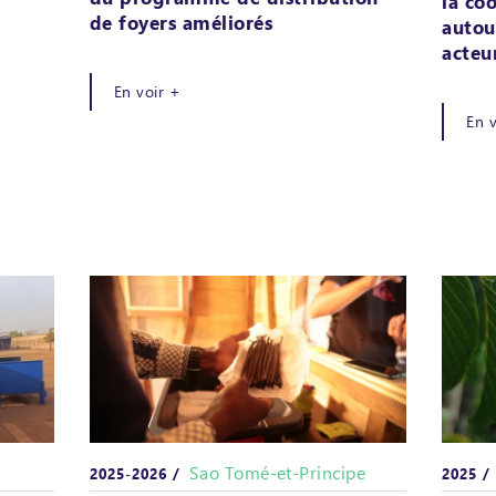
la co
de foyers améliorés
autou
acte
En voir +
En 
Sao Tomé-et-Principe
2025-2026 /
2025 