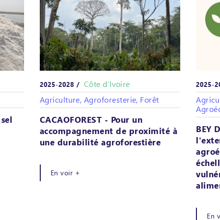
Côte d’Ivoire
2025-2028 /
2025-2
Agriculture, Agroforesterie, Forêt
Agricu
Agroéc
 sel
CACAOFOREST - Pour un
BEY D
accompagnement de proximité à
l'ext
une durabilité agroforestière
agroé
échel
En voir +
vulné
alime
En 