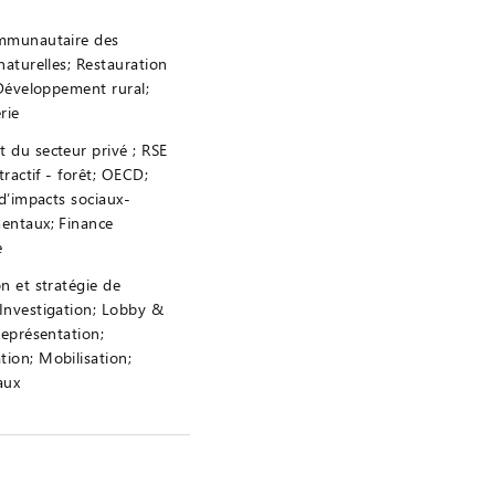
mmunautaire des
naturelles; Restauration
 Développement rural;
rie
du secteur privé ; RSE
tractif - forêt; OECD;
 d’impacts sociaux-
entaux; Finance
e
n et stratégie de
Investigation; Lobby &
Représentation;
ion; Mobilisation;
aux