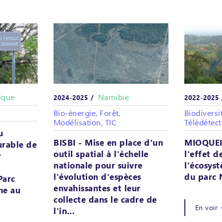
ique
Namibie
2024-2025 /
2022-2025
Bio-énergie, Forêt,
Biodiversit
Modélisation, TIC
Télédétect
u
BISBI - Mise en place d'un
MIOQUEI
rable de
outil spatial à l'échelle
l'effet d
r
nationale pour suivre
l'écosy
l'évolution d'espèces
du parc 
Parc
envahissantes et leur
ne au
collecte dans le cadre de
En voir 
l'in…