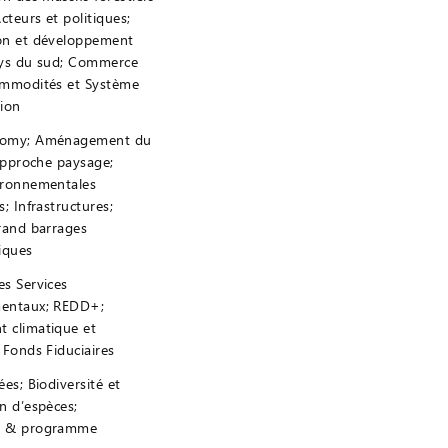
cteurs et politiques;
on et développement
ays du sud; Commerce
ommodités et Système
tion
nomy; Aménagement du
 Approche paysage;
ironnementales
; Infrastructures;
rand barrages
iques
s Services
entaux; REDD+;
 climatique et
 Fonds Fiduciaires
ées; Biodiversité et
n d’espèces;
e & programme