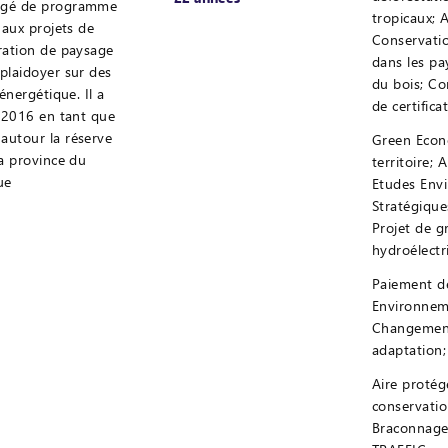
rgé de programme
tropicaux; A
 aux projets de
Conservati
ration de paysage
dans les p
plaidoyer sur des
du bois; C
énergétique. Il a
de certifica
i 2016 en tant que
autour la réserve
Green Eco
la province du
territoire;
ue
Etudes Env
Stratégiques
Projet de g
hydroélectr
Paiement de
Environnem
Changement
adaptation;
Aire protég
conservatio
Braconnag