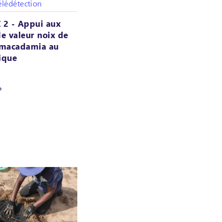
élédétection
2 - Appui aux
de valeur noix de
 macadamia au
ique
+