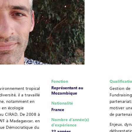
Fonction
Qualificati
Représentant au
nvironnement tropical
Gestion de
Mozambique
iversité, il a travaillé
Fundraisin
ne, notamment en
partenariat
Nationalité
 en écologie
motiver une
France
 au CIRAD. De 2008 à
de partenai
Nombre d’année(s)
WWF à Madagascar, en
Enjeux, dyn
d’expérience
que Démocratique du
déforestati
22 années