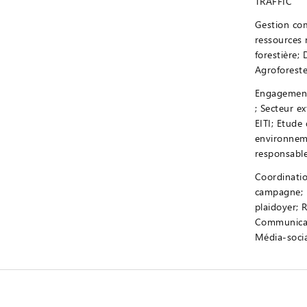
TRAFFIC
Gestion co
ressources 
forestière;
Agroforeste
Engagement 
; Secteur ex
EITI; Etude
environnem
responsabl
Coordinatio
campagne; 
plaidoyer; 
Communicat
Média-soci