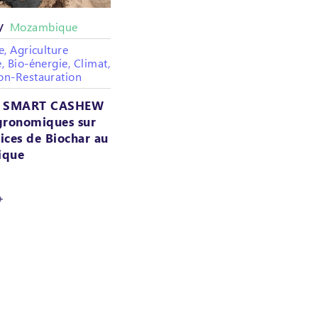
Mozambique
 /
e, Agriculture
, Bio-énergie, Climat,
on-Restauration
E SMART CASHEW
agronomiques sur
fices de Biochar au
ique
+