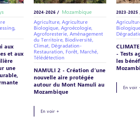
ys
Mozambique
2024-2026 /
2023-2025
ure
Agriculture, Agriculture
Agricultur
essing,
Biologique, Agroécologie,
Biologique
Agroforesterie, Aménagement
Dégradati
du Territoire, Biodiversité,
Climat, Dégradation-
i aux
CLIMAT
Restauration, Forêt, Marché,
es et aux
- Tests 
Télédétection
ilière
les béné
ur une
Mozamb
NAMULI 2 - Création d’une
urable,
nouvelle aire protégée
ormante
autour du Mont Namuli au
En voir 
Mozambique
En voir +