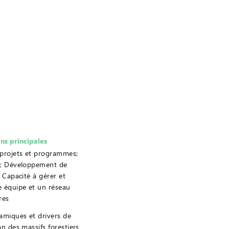
ons principales
 projets et programmes;
g; Développement de
; Capacité à gérer et
 équipe et un réseau
res
amiques et drivers de
on des massifs forestiers