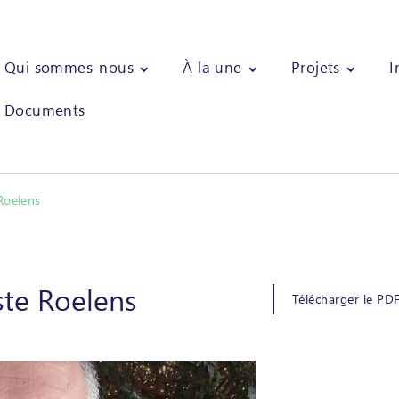
Qui sommes-nous
À la une
Projets
I
Documents
Roelens
ste Roelens
Télécharger le PD