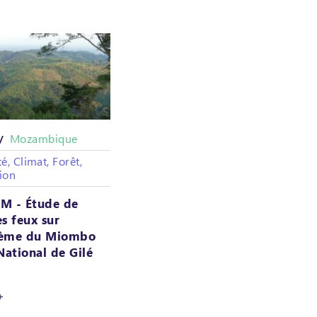
Mozambique
 /
é, Climat, Forêt,
ion
M - Étude de
es feux sur
stème du Miombo
National de Gilé
+